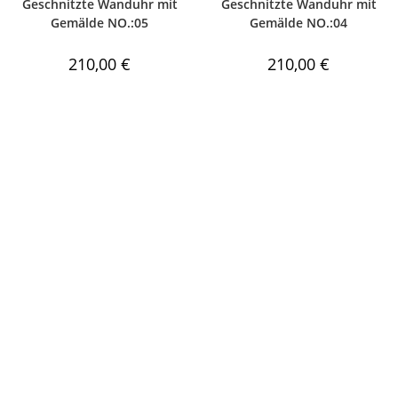
Geschnitzte Wanduhr mit
Geschnitzte Wanduhr mit
Gemälde NO.:05
Gemälde NO.:04
210,00
€
210,00
€
Kontakt
Zahlung und
Lieferung
+36 30 612 69 77
Lieferung und Versandkosten
info@noblehunt.at
Zahlungsarten, und -
bedingungen
Newsletter
Rechtliches
Abonnieren Sie unseren
Allgemeine
Newsletter
Geschäftsbedingungen (AGB)
Datenschutz