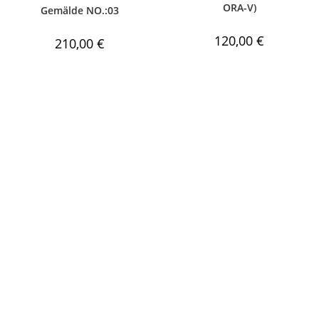
ORA-V)
Gemälde NO.:03
120,00
€
210,00
€
Kontakt
Zahlung und
Lieferung
+36 30 612 69 77
Lieferung und Versandkosten
info@noblehunt.at
Zahlungsarten, und -
bedingungen
Newsletter
Rechtliches
Abonnieren Sie unseren
Allgemeine
Newsletter
Geschäftsbedingungen (AGB)
Datenschutz