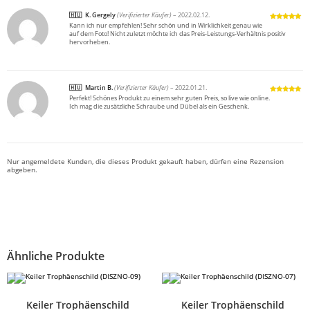
K. Gergely
(Verifizierter Käufer)
–
2022.02.12.
Kann ich nur empfehlen! Sehr schön und in Wirklichkeit genau wie
Bewertet
auf dem Foto! Nicht zuletzt möchte ich das Preis-Leistungs-Verhältnis positiv
mit
5
von 5
hervorheben.
Martin B.
(Verifizierter Käufer)
–
2022.01.21.
Perfekt! Schönes Produkt zu einem sehr guten Preis, so live wie online.
Bewertet
Ich mag die zusätzliche Schraube und Dübel als ein Geschenk.
mit
5
von 5
Nur angemeldete Kunden, die dieses Produkt gekauft haben, dürfen eine Rezension
abgeben.
Ähnliche Produkte
Keiler Trophäenschild
Keiler Trophäenschild