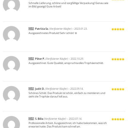
Schnelle Lieferung, schöne und sorgfältige Verpackung! Genau wie
Bewertet
im Bild gezeigt! Gute Arbeit!
mit
5
von 5
Patrícia Sz.
(Verifizierter Käufer)
–
2023.01.23.
Ausgezeichnetes Produkt! Sehr schön! ☺️
Bewertet
mit
5
von 5
Péter P.
(Verifizierter Käufer)
–
2022.10.29.
Ausgezeichnet. Gute Qualität, anspruchsvolles Trophäenschild.
Bewertet
mit
5
von 5
Judit D.
(Verifizierter Käufer)
–
2022.09.14.
Schönes Schild. Das Produkt ist schön, einfach zu montieren und
Bewertet
sieht die Trophäe darauf toll aus.
mit
5
von 5
S. Béla
(Verifizierter Käufer)
–
2022.07.14.
Professionelle Arbeit. Ausgezeichnet, ich habe bekommen, was ich
Bewertet
erwartet hatte. Das Produkt kam schnell an.
mit
5
von 5