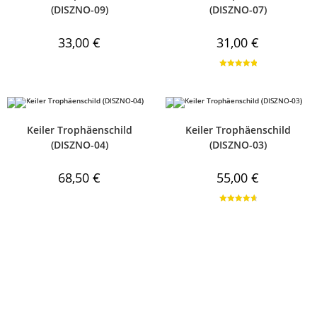
(DISZNO-09)
(DISZNO-07)
33,00
€
31,00
€
Bewertet mit
5.00
von 5
Keiler Trophäenschild
Keiler Trophäenschild
(DISZNO-04)
(DISZNO-03)
68,50
€
55,00
€
Bewertet
mit
4.86
von 5
Kontakt
Zahlung und
Lieferung
+36 30 612 69 77
Lieferung und Versandkosten
info@noblehunt.at