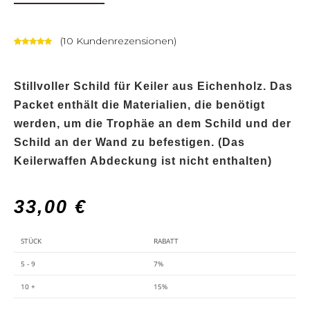
(
10
Kundenrezensionen)
Bewertet
9
mit
5.00
von 5,
Stillvoller Schild für Keiler aus Eichenholz. Das
basierend
auf
Packet enthält die Materialien, die benötigt
Kundenbew
werden, um die Trophäe an dem Schild und der
ertungen
Schild an der Wand zu befestigen. (Das
Keilerwaffen Abdeckung ist nicht enthalten)
33,00
€
STÜCK
RABATT
5 - 9
7%
10 +
15%