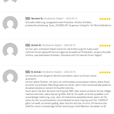
Norbert B.
(Verifizierter Käufer)
–
2022.05.13.
Schnelle Lieferung, ausgezeichnete Produkte. Schöne Schilder,
Bewertet
präzise Verarbeitung. Type „DISZNO-05“ ist genau richtig für 16-18cm Stoßzähne.
mit
5
von 5
Zoltán B.
(Verifizierter Käufer)
–
2022.04.19.
Ich bin sehr zufrieden! Vielen Dank für die Erfahrung! Ich habe noch
Bewertet
nicht bei Ihnen gekauft! Hervorragende Auswahl an Produkten, anspruchsvolle,
mit
5
von 5
schöne, repräsentative Arbeiten. Glückwunsch! Ich werde Ihnen folgen!
B. Zoltán
(Verifizierter Käufer)
–
2022.03.19.
Ich würde einen längeren Bericht schreiben, wenn es Ihnen nichts
Bewertet
ausmacht:
mit
5
von 5
Ich bin selbst Tischler. Ich kann an nichts etwas auszusetzen haben. Jedes Stück
ist schön verarbeitet. Allerdings wäre es schön, wenn man eventuell alle weiteren
Zusatzprodukte an einem Ort kaufen könnte…
Auch wenn Sie den Versand mit Foxpost, MPL oder einem anderen Kurier billiger
machen könnten, wäre das ein großer Schritt. Ich weiß, es ist die qualitäte und
zuverlässige Lieferung, usw., aber ich bekomme speziell Juckreiz, wenn ich für
einen Kurier so viel bezahlen muss (obwohl es eine Lösung auch für 1200HUF
gibt). Ich weiß, es scheint geißig, aber das ist nicht der Grund. Ich bereue das
Geld für einen hochwertige Schild überhaupt nicht! Machen Sie weiter so 😉